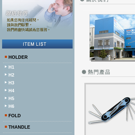
HOLDER
H1
H2
H3
H4
H5
H6
FOLD
THANDLE